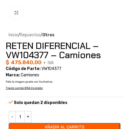
Clic para ampliar
Inicio
Repuestos
Otros
RETEN DIFERENCIAL –
VW104377 – Camiones
$
475.840,00
+ IVA
Código de Parte:
VW104377
Marca:
Camiones
Foto: la imagen puede ser Ilustrativa.
Tipo de cambio BNA Vendedor
Solo quedan 2 disponibles
AÑADIR AL CARRITO