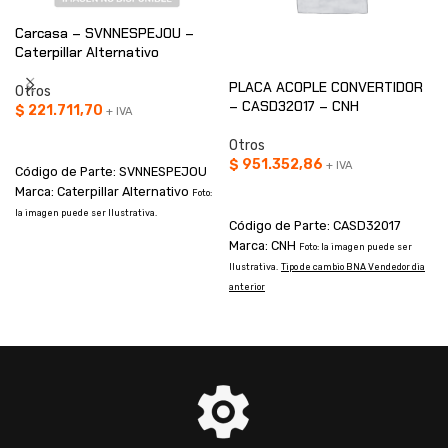
Carcasa – SVNNESPEJOU –
Caterpillar Alternativo
PLACA ACOPLE CONVERTIDOR
Otros
– CASD32017 – CNH
$
221.711,70
+ IVA
AÑADIR AL CARRITO
Otros
$
951.352,86
+ IVA
Código de Parte: SVNNESPEJOU
Marca: Caterpillar Alternativo
AÑADIR AL CARRITO
Foto:
la imagen puede ser Ilustrativa.
Código de Parte: CASD32017
Marca: CNH
Foto: la imagen puede ser
Ilustrativa.
Tipo de cambio BNA Vendedor dia
T
anterior