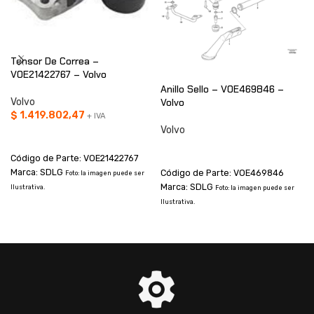
Tensor De Correa –
VOE21422767 – Volvo
Anillo Sello – VOE469846 –
Volvo
Volvo
$
1.419.802,47
+ IVA
Volvo
AÑADIR AL CARRITO
CONSULTAR
Código de Parte: VOE21422767
Marca: SDLG
Código de Parte: VOE469846
Foto: la imagen puede ser
Marca: SDLG
Ilustrativa.
Foto: la imagen puede ser
I
Ilustrativa.