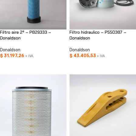
Filtro aire 2º – P829333 –
Filtro hidraulico – P550387 –
Donaldson
Donaldson
Donaldson
Donaldson
$
31.197,26
$
43.405,53
+ IVA
+ IVA
AÑADIR AL CARRITO
AÑADIR AL CARRITO