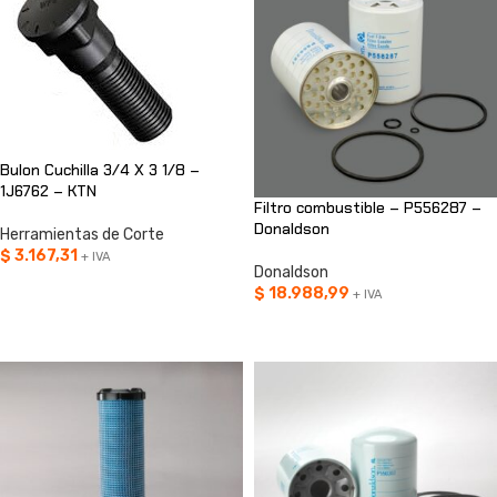
Bulon Cuchilla 3/4 X 3 1/8 –
1J6762 – KTN
Filtro combustible – P556287 –
Donaldson
Herramientas de Corte
$
3.167,31
+ IVA
Donaldson
AÑADIR AL CARRITO
$
18.988,99
+ IVA
AÑADIR AL CARRITO