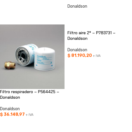
Donaldson
CONSULTAR
Filtro aire 2º – P783731 –
Donaldson
Donaldson
$
81.190,20
+ IVA
AÑADIR AL CARRITO
Filtro respiradero – P564425 –
Donaldson
Donaldson
$
36.148,97
+ IVA
AÑADIR AL CARRITO