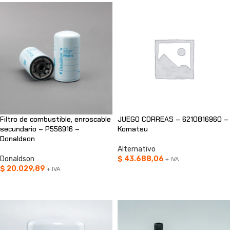
Filtro de combustible, enroscable
JUEGO CORREAS – 6210816960 –
secundario – P556916 –
Komatsu
Donaldson
Alternativo
Donaldson
$
43.688,06
+ IVA
$
20.029,89
+ IVA
AÑADIR AL CARRITO
AÑADIR AL CARRITO