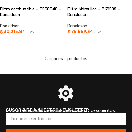
Filtro combustible – P550048 –
Filtro hidraulico – P171539 –
Donaldson
Donaldson
Donaldson
Donaldson
$
30.215,84
$
75.569,34
+ IVA
+ IVA
AÑADIR AL CARRITO
AÑADIR AL CARRITO
Cargar más productos
SUSCRIBITE A NUESTRO NEWSLETTER
Enterate de todas nuestras novedades y descuentos.