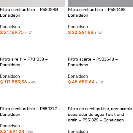
Filtro combustible – P550588 –
Filtro combustible – P550495 –
Donaldson
Donaldson
Donaldson
Donaldson
$
21.189,75
$
22.661,88
+ IVA
+ IVA
AÑADIR AL CARRITO
AÑADIR AL CARRITO
Filtro aire 1° – P781039 –
Filtro aceite – P502549 –
Donaldson
Donaldson
Donaldson
Donaldson
$
117.889,36
$
45.680,64
+ IVA
+ IVA
AÑADIR AL CARRITO
AÑADIR AL CARRITO
Filtro combustible – P550372 –
Filtro de combustible, enroscable
Donaldson
separador de agua twist and
drain – P551329 – Donaldson
Donaldson
$
21.591,24
Donaldson
+ IVA