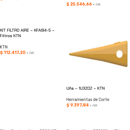
$
25.546,66
+ IVA
AÑADIR AL CARRITO
AÑADIR AL CARRITO
KIT FILTRO AIRE – KFAI94-5 –
Filtros KTN
KTN
$
112.417,20
+ IVA
AÑADIR AL CARRITO
Uña – 1U3202 – KTN
Herramientas de Corte
$
9.397,84
+ IVA
AÑADIR AL CARRITO