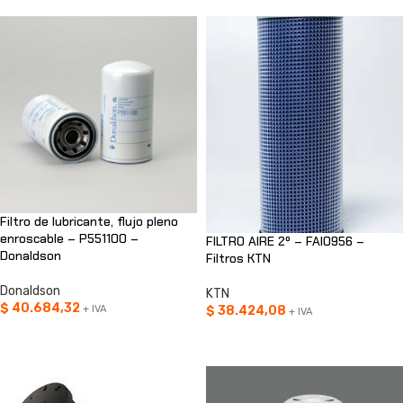
Filtro de lubricante, flujo pleno
enroscable – P551100 –
FILTRO AIRE 2º – FAI0956 –
Donaldson
Filtros KTN
Donaldson
KTN
$
40.684,32
$
38.424,08
+ IVA
+ IVA
AÑADIR AL CARRITO
AÑADIR AL CARRITO