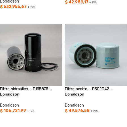
Donaldson
$
42.989,17
+ IVA
$
532.955,67
+ IVA
AÑADIR AL CARRITO
AÑADIR AL CARRITO
Filtro hidraulico – P165876 –
Filtro aceite – P502042 –
Donaldson
Donaldson
Donaldson
Donaldson
$
106.721,99
$
49.576,58
+ IVA
+ IVA
AÑADIR AL CARRITO
AÑADIR AL CARRITO