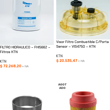
Visor Filtro Combustible C/Porta
Sensor – VIS4750 – KTN
FILTRO HIDRAULICO – FHI5662 –
Filtros KTN
KTN
$
20.535,47
KTN
+ IVA
$
72.268,20
+ IVA
AÑADIR AL CARRITO
AÑADIR AL CARRITO
AGOT
ADO