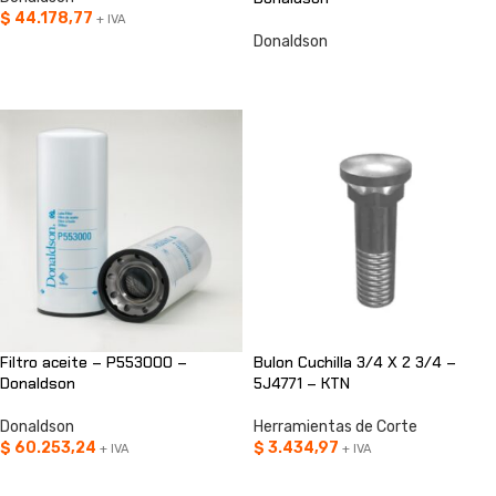
$
44.178,77
+ IVA
Donaldson
AÑADIR AL CARRITO
CONSULTAR
Filtro aceite – P553000 –
Bulon Cuchilla 3/4 X 2 3/4 –
Donaldson
5J4771 – KTN
Donaldson
Herramientas de Corte
$
60.253,24
$
3.434,97
+ IVA
+ IVA
AÑADIR AL CARRITO
AÑADIR AL CARRITO