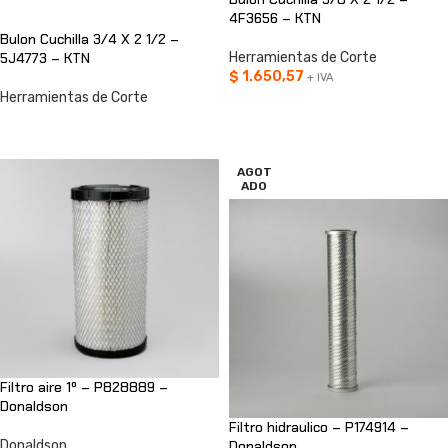
4F3656 – KTN
Bulon Cuchilla 3/4 X 2 1/2 –
5J4773 – KTN
Herramientas de Corte
$
1.650,57
+ IVA
Herramientas de Corte
AÑADIR AL CARRITO
CONSULTAR
AGOT
ADO
Filtro aire 1º – P828889 –
Donaldson
Filtro hidraulico – P174914 –
Donaldson
Donaldson