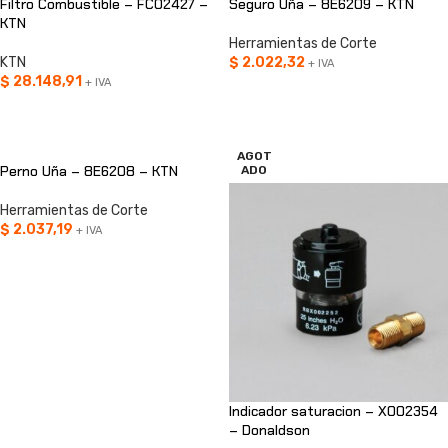
Filtro Combustible – FCO2427 –
Seguro Uña – 8E6209 – KTN
KTN
Herramientas de Corte
KTN
$
2.022,32
+ IVA
$
28.148,91
+ IVA
AÑADIR AL CARRITO
AÑADIR AL CARRITO
AGOT
Perno Uña – 8E6208 – KTN
ADO
Herramientas de Corte
$
2.037,19
+ IVA
AÑADIR AL CARRITO
Indicador saturacion – X002354
– Donaldson