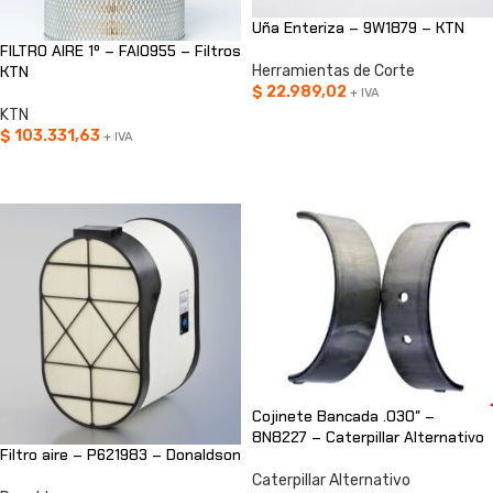
Uña Enteriza – 9W1879 – KTN
FILTRO AIRE 1º – FAI0955 – Filtros
Herramientas de Corte
KTN
$
22.989,02
+ IVA
KTN
AÑADIR AL CARRITO
$
103.331,63
+ IVA
AÑADIR AL CARRITO
Cojinete Bancada .030″ –
8N8227 – Caterpillar Alternativo
Filtro aire – P621983 – Donaldson
Caterpillar Alternativo