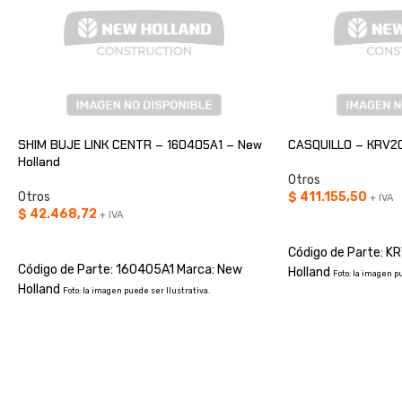
SHIM BUJE LINK CENTR – 160405A1 – New
CASQUILLO – KRV20
Holland
Otros
Otros
$
411.155,50
+ IVA
$
42.468,72
+ IVA
AÑADIR AL CARRIT
AÑADIR AL CARRITO
Código de Parte: 
Código de Parte: 160405A1 Marca: New
Holland
Foto: la imagen p
Holland
Foto: la imagen puede ser Ilustrativa.