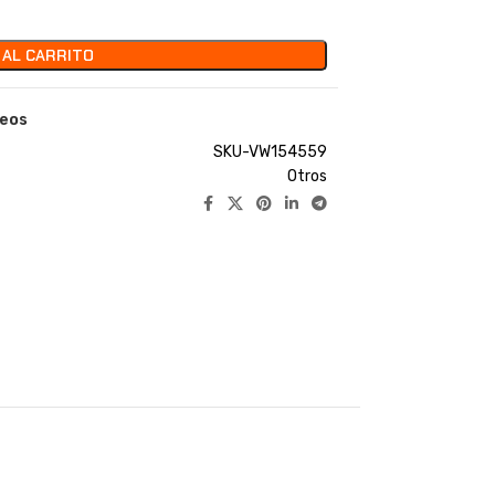
 AL CARRITO
seos
SKU-VW154559
Otros