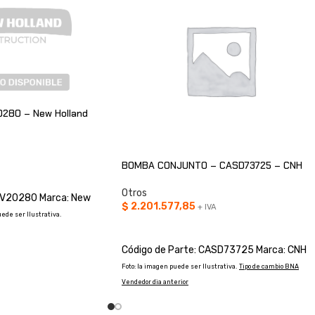
280 – New Holland
BOMBA CONJUNTO – CASD73725 – CNH
O
Otros
KRV20280 Marca: New
$
2.201.577,85
+ IVA
uede ser Ilustrativa.
AÑADIR AL CARRITO
Código de Parte: CASD73725 Marca: CNH
Foto: la imagen puede ser Ilustrativa.
Tipo de cambio BNA
Vendedor dia anterior