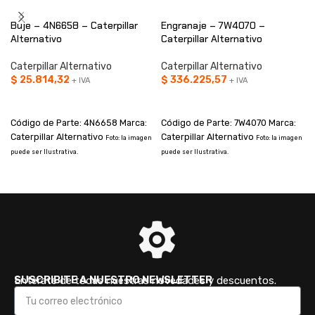
Buje – 4N6658 – Caterpillar
Engranaje – 7W4070 –
Alternativo
Caterpillar Alternativo
Caterpillar Alternativo
Caterpillar Alternativo
$
25.814,32
$
336.225,57
+ IVA
+ IVA
AÑADIR AL CARRITO
AÑADIR AL CARRITO
Código de Parte: 4N6658 Marca:
Código de Parte: 7W4070 Marca:
Caterpillar Alternativo
Caterpillar Alternativo
Foto: la imagen
Foto: la imagen
puede ser Ilustrativa.
puede ser Ilustrativa.
p
SUSCRIBITE A NUESTRO NEWSLETTER
Enterate de todas nuestras novedades y descuentos.