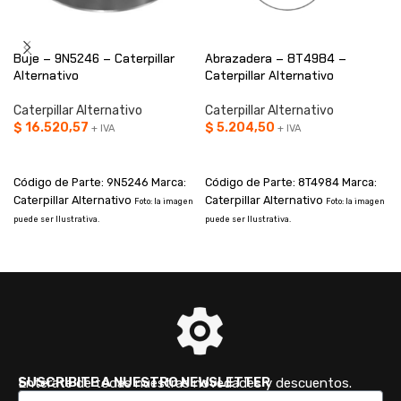
Buje – 9N5246 – Caterpillar
Abrazadera – 8T4984 –
Alternativo
Caterpillar Alternativo
Caterpillar Alternativo
Caterpillar Alternativo
$
16.520,57
$
5.204,50
+ IVA
+ IVA
AÑADIR AL CARRITO
AÑADIR AL CARRITO
Código de Parte: 9N5246 Marca:
Código de Parte: 8T4984 Marca:
Caterpillar Alternativo
Caterpillar Alternativo
Foto: la imagen
Foto: la imagen
puede ser Ilustrativa.
puede ser Ilustrativa.
p
SUSCRIBITE A NUESTRO NEWSLETTER
Enterate de todas nuestras novedades y descuentos.