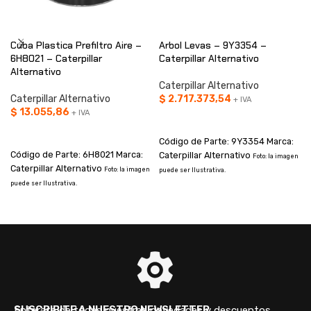
Cuba Plastica Prefiltro Aire –
Arbol Levas – 9Y3354 –
6H8021 – Caterpillar
Caterpillar Alternativo
Alternativo
Caterpillar Alternativo
Caterpillar Alternativo
$
2.717.373,54
+ IVA
$
13.055,86
+ IVA
AÑADIR AL CARRITO
AÑADIR AL CARRITO
Código de Parte: 9Y3354 Marca:
Código de Parte: 6H8021 Marca:
Caterpillar Alternativo
Foto: la imagen
Caterpillar Alternativo
Foto: la imagen
puede ser Ilustrativa.
p
puede ser Ilustrativa.
SUSCRIBITE A NUESTRO NEWSLETTER
Enterate de todas nuestras novedades y descuentos.