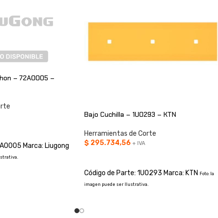
chon – 72A0005 –
rte
Bajo Cuchilla – 1U0293 – KTN
O
Herramientas de Corte
$
295.734,56
+ IVA
2A0005 Marca: Liugong
AÑADIR AL CARRITO
strativa.
Código de Parte: 1U0293 Marca: KTN
Foto: la
imagen puede ser Ilustrativa.