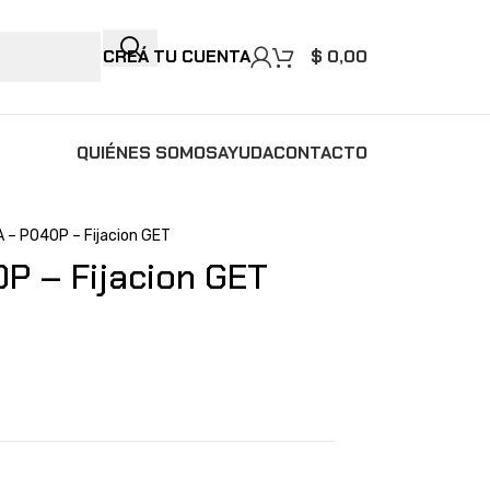
CREÁ TU CUENTA
$
0,00
QUIÉNES SOMOS
AYUDA
CONTACTO
 – P040P – Fijacion GET
P – Fijacion GET