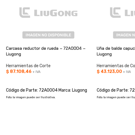
Carcasa reductor de rueda – 72A0004 –
Uña de balde capu
Liugong
Liugong
Herramientas de Corte
Herramientas de Co
$
87.108,46
$
43.123,00
+ IVA
+ IVA
AÑADIR AL CARRITO
AÑADIR AL CARRIT
Código de Parte: 72A0004 Marca: Liugong
Código de Parte: 7
Foto: la imagen puede ser Ilustrativa.
Foto: la imagen puede ser Ilu