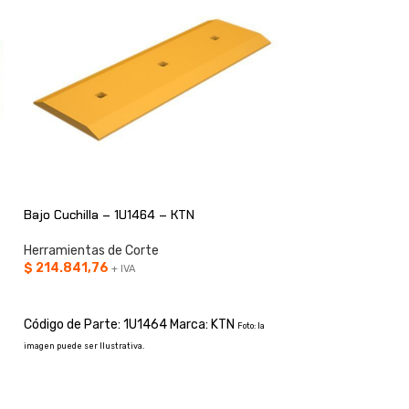
Bajo Cuchilla – 1U1464 – KTN
Cuchilla 6′ X 8″ X 
KTN
Herramientas de Corte
$
214.841,76
Herramientas de C
+ IVA
$
169.770,79
+ IV
AÑADIR AL CARRITO
AÑADIR AL CARRI
Código de Parte: 1U1464 Marca: KTN
Foto: la
Código de Parte: 
imagen puede ser Ilustrativa.
imagen puede ser Ilustrati