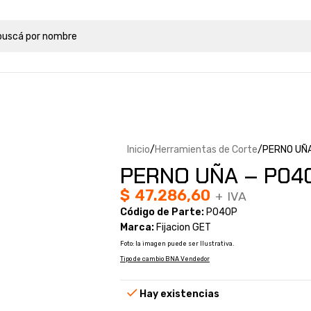
Inicio
Herramientas de Corte
PERNO UÑA
PERNO UÑA – P040
$
47.286,60
+ IVA
Código de Parte:
P040P
Marca:
Fijacion GET
Foto: la imagen puede ser Ilustrativa.
Tipo de cambio BNA Vendedor
Hay existencias