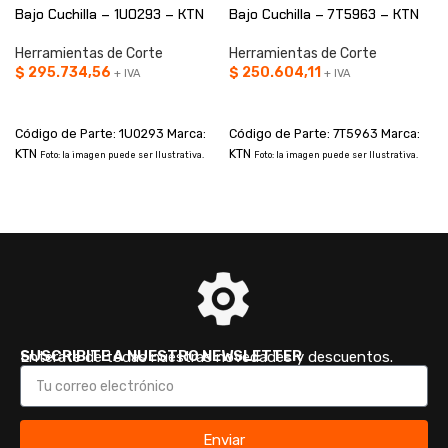
Bajo Cuchilla – 1U0293 – KTN
Bajo Cuchilla – 7T5963 – KTN
Herramientas de Corte
Herramientas de Corte
$
295.734,56
$
250.604,11
+ IVA
+ IVA
AÑADIR AL CARRITO
AÑADIR AL CARRITO
Código de Parte: 1U0293 Marca:
Código de Parte: 7T5963 Marca:
KTN
KTN
Foto: la imagen puede ser Ilustrativa.
Foto: la imagen puede ser Ilustrativa.
SUSCRIBITE A NUESTRO NEWSLETTER
Enterate de todas nuestras novedades y descuentos.
Enviar