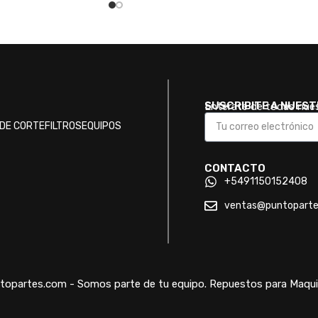
SUSCRIBITE A NUES
Enterate de todas nue
DE CORTE
FILTROS
EQUIPOS
CONTACTO
+5491150152408
ventas@puntopart
opartes.com - Somos parte de tu equipo. Repuestos para Maquin