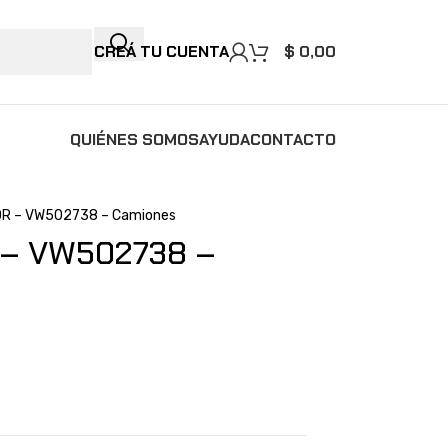
CREÁ TU CUENTA
$
0,00
QUIÉNES SOMOS
AYUDA
CONTACTO
OR – VW502738 – Camiones
 – VW502738 –