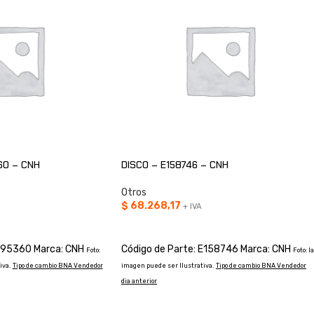
60 – CNH
DISCO – E158746 – CNH
Otros
$
68.268,17
+ IVA
O
AÑADIR AL CARRITO
4895360 Marca: CNH
Código de Parte: E158746 Marca: CNH
Foto:
Foto: la
iva.
Tipo de cambio BNA Vendedor
imagen puede ser Ilustrativa.
Tipo de cambio BNA Vendedor
dia anterior