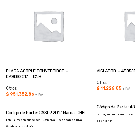
PLACA ACOPLE CONVERTIDOR –
AISLADOR – 48953
CASD32017 – CNH
Otros
Otros
$
11.226,85
+ IVA
$
951.352,86
+ IVA
AÑADIR AL CARRIT
AÑADIR AL CARRITO
Código de Parte: 
Código de Parte: CASD32017 Marca: CNH
la imagen puede ser Ilustrat
Foto: la imagen puede ser Ilustrativa.
Tipo de cambio BNA
dia anterior
Vendedor dia anterior