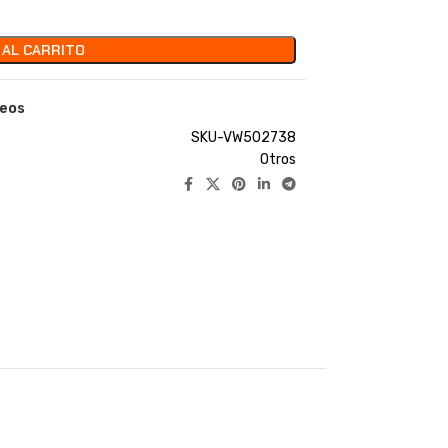
 AL CARRITO
seos
SKU-VW502738
Otros