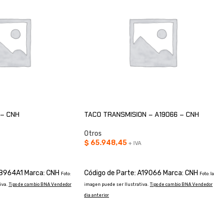
 – CNH
TACO TRANSMISION – A19066 – CNH
Otros
$
65.948,45
+ IVA
O
AÑADIR AL CARRITO
48964A1 Marca: CNH
Código de Parte: A19066 Marca: CNH
Foto:
Foto: la
iva.
Tipo de cambio BNA Vendedor
imagen puede ser Ilustrativa.
Tipo de cambio BNA Vendedor
dia anterior