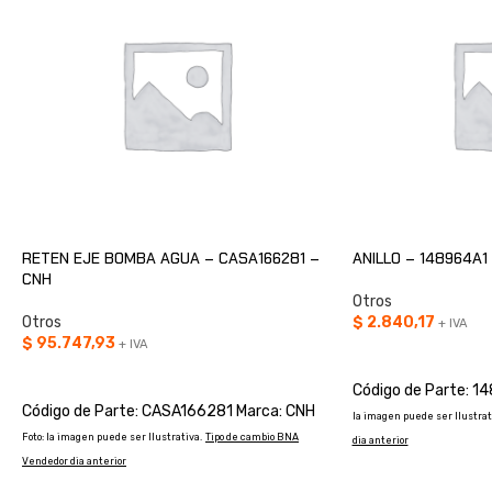
RETEN EJE BOMBA AGUA – CASA166281 –
ANILLO – 148964A1
CNH
Otros
Otros
$
2.840,17
+ IVA
$
95.747,93
+ IVA
AÑADIR AL CARRIT
AÑADIR AL CARRITO
Código de Parte: 1
Código de Parte: CASA166281 Marca: CNH
la imagen puede ser Ilustrat
Foto: la imagen puede ser Ilustrativa.
Tipo de cambio BNA
dia anterior
Vendedor dia anterior