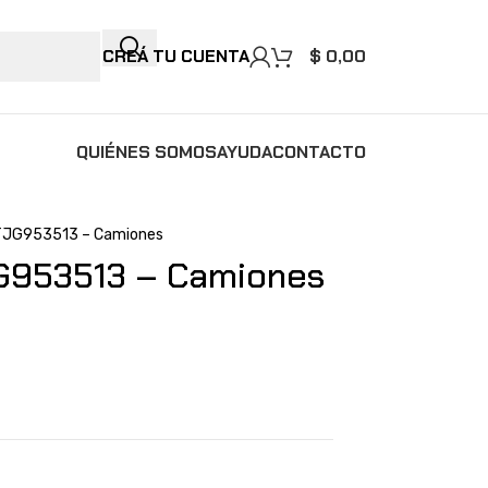
CREÁ TU CUENTA
$
0,00
QUIÉNES SOMOS
AYUDA
CONTACTO
TJG953513 – Camiones
G953513 – Camiones