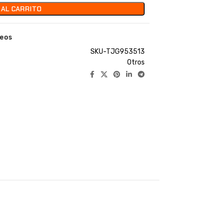
 AL CARRITO
seos
SKU-TJG953513
Otros