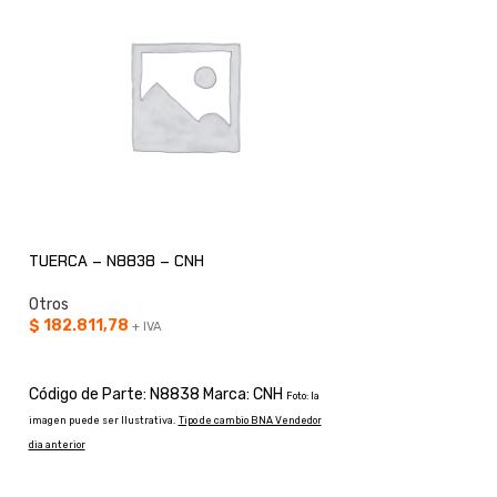
TUERCA – N8838 – CNH
JUNTA – CASL335
Otros
Otros
$
182.811,78
$
89.353,83
+ IVA
+ IVA
AÑADIR AL CARRITO
AÑADIR AL CARRI
Código de Parte: N8838 Marca: CNH
Código de Parte: 
Foto: la
imagen puede ser Ilustrativa.
Tipo de cambio BNA Vendedor
Foto: la imagen puede ser Il
dia anterior
Vendedor dia anterior