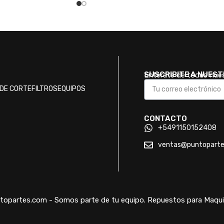
SUSCRIBITE A NUES
Enterate de todas nue
DE CORTE
FILTROS
EQUIPOS
CONTACTO
+5491150152408
ventas@puntopart
opartes.com - Somos parte de tu equipo. Repuestos para Maquin