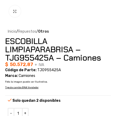
Clic para ampliar
Inicio
Repuestos
Otros
ESCOBILLA
LIMPIAPARABRISA –
TJG955425A – Camiones
$
50.572,87
+ IVA
Código de Parte:
TJG955425A
Marca:
Camiones
Foto: la imagen puede ser Ilustrativa.
Tipo de cambio BNA Vendedor
Solo quedan 2 disponibles