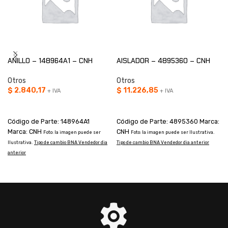
ANILLO – 148964A1 – CNH
AISLADOR – 4895360 – CNH
Otros
Otros
$
2.840,17
$
11.226,85
+ IVA
+ IVA
AÑADIR AL CARRITO
AÑADIR AL CARRITO
Código de Parte: 148964A1
Código de Parte: 4895360 Marca:
Marca: CNH
CNH
Foto: la imagen puede ser
Foto: la imagen puede ser Ilustrativa.
Ilustrativa.
Tipo de cambio BNA Vendedor dia
Tipo de cambio BNA Vendedor dia anterior
I
anterior
a