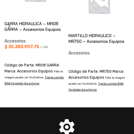
GARRA HIDRAULICA – MR08
GARRA – Accesorios Equipos
MARTILLO HIDRAULICO –
Accesorios
MR750 – Accesorios Equipos
$
35.283.907,75
+ IVA
Accesorios
AÑADIR AL CARRITO
CONSULTAR
Código de Parte: MR08 GARRA
Marca: Accesorios Equipos
Código de Parte: MR750 Marca:
Foto: la
Accesorios Equipos
imagen puede ser Ilustrativa.
Tipo de cambio
Foto: la imagen
BNA Vendedor dia anterior
puede ser Ilustrativa.
Tipo de cambio BNA
p
Vendedor dia anterior
V