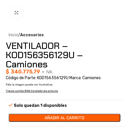
Clic para ampliar
Inicio
Accesorios
VENTILADOR –
KOD156356129U –
Camiones
$
340.775,79
+ IVA
Código de Parte: KOD156356129U Marca: Camiones
Foto: la imagen puede ser Ilustrativa.
Tipo de cambio BNA Vendedor dia anterior
Solo quedan 1 disponibles
AÑADIR AL CARRITO