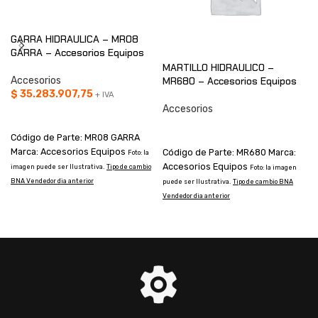
GARRA HIDRAULICA – MR08
GARRA – Accesorios Equipos
MARTILLO HIDRAULICO –
Accesorios
MR680 – Accesorios Equipos
$
35.283.907,75
+ IVA
Accesorios
AÑADIR AL CARRITO
CONSULTAR
Código de Parte: MR08 GARRA
Marca: Accesorios Equipos
Código de Parte: MR680 Marca:
Foto: la
Accesorios Equipos
imagen puede ser Ilustrativa.
Tipo de cambio
I
Foto: la imagen
BNA Vendedor dia anterior
a
puede ser Ilustrativa.
Tipo de cambio BNA
Vendedor dia anterior