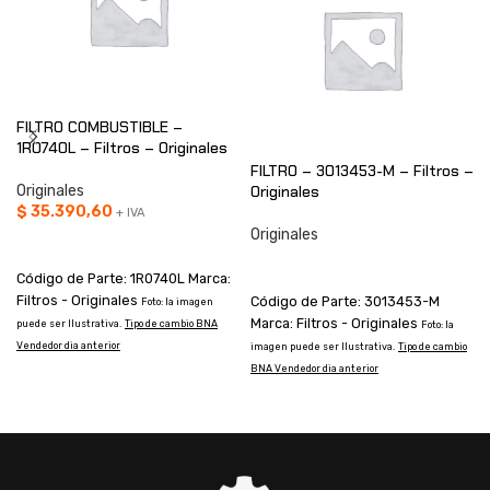
FILTRO COMBUSTIBLE –
1R0740L – Filtros – Originales
FILTRO – 3013453-M – Filtros –
Originales
Originales
$
35.390,60
+ IVA
Originales
AÑADIR AL CARRITO
CONSULTAR
Código de Parte: 1R0740L Marca:
Filtros - Originales
Código de Parte: 3013453-M
Foto: la imagen
Marca: Filtros - Originales
puede ser Ilustrativa.
Tipo de cambio BNA
i
Foto: la
Vendedor dia anterior
B
imagen puede ser Ilustrativa.
Tipo de cambio
BNA Vendedor dia anterior