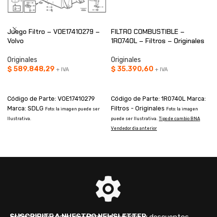
Juego Filtro – VOE17410279 –
FILTRO COMBUSTIBLE –
Volvo
1R0740L – Filtros – Originales
Originales
Originales
$
589.848,29
$
35.390,60
+ IVA
+ IVA
AÑADIR AL CARRITO
AÑADIR AL CARRITO
Código de Parte: VOE17410279
Código de Parte: 1R0740L Marca:
Marca: SDLG
Filtros - Originales
Foto: la imagen puede ser
Foto: la imagen
Ilustrativa.
puede ser Ilustrativa.
Tipo de cambio BNA
i
Vendedor dia anterior
B
SUSCRIBITE A NUESTRO NEWSLETTER