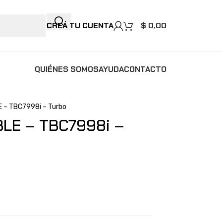
CREÁ TU CUENTA
$
0,00
QUIÉNES SOMOS
AYUDA
CONTACTO
 – TBC7998i – Turbo
LE – TBC7998i –