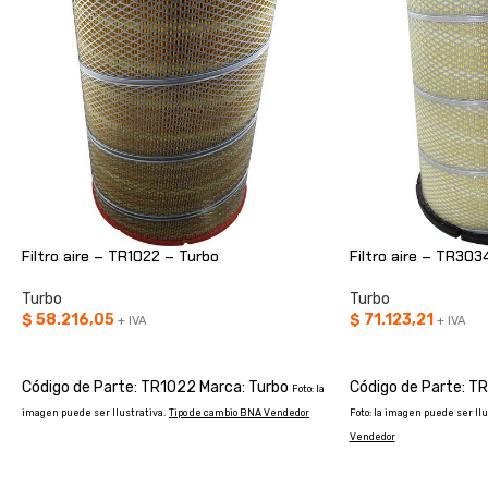
Filtro aire – TR1022 – Turbo
Filtro aire – TR303
Turbo
Turbo
$
58.216,05
$
71.123,21
+ IVA
+ IVA
AÑADIR AL CARRITO
AÑADIR AL CARRIT
Código de Parte: TR1022 Marca: Turbo
Código de Parte: T
Foto: la
imagen puede ser Ilustrativa.
Tipo de cambio BNA Vendedor
Foto: la imagen puede ser Ilu
Vendedor