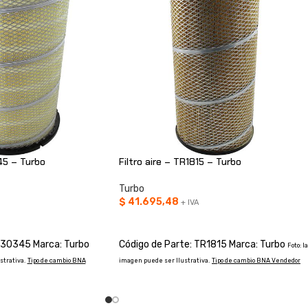
45 – Turbo
Filtro aire – TR1815 – Turbo
Turbo
$
41.695,48
+ IVA
O
AÑADIR AL CARRITO
R30345 Marca: Turbo
Código de Parte: TR1815 Marca: Turbo
Foto: la
strativa.
Tipo de cambio BNA
imagen puede ser Ilustrativa.
Tipo de cambio BNA Vendedor