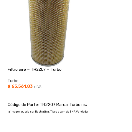
Filtro aire – TR2207 – Turbo
Filtro aire – TR25
Turbo
Turbo
$
65.561,83
$
26.780,87
+ IVA
+ IVA
AÑADIR AL CARRITO
AÑADIR AL CARRI
Código de Parte: TR2207 Marca: Turbo
Código de Parte: 
Foto:
la imagen puede ser Ilustrativa.
Tipo de cambio BNA Vendedor
Foto: la imagen puede ser Il
Vendedor