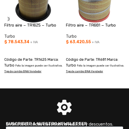
Filtro aire – TR1625 – Turbo
Filtro aire – TR681 – Turbo
Turbo
Turbo
$
78.543,34
$
63.420,55
+ IVA
+ IVA
AÑADIR AL CARRITO
AÑADIR AL CARRITO
Código de Parte: TR1625 Marca:
Código de Parte: TR681 Marca:
Turbo
Turbo
Foto: la imagen puede ser Ilustrativa.
Foto: la imagen puede ser Ilustrativa.
Tipo de cambio BNA Vendedor
Tipo de cambio BNA Vendedor
T
SUSCRIBITE A NUESTRO NEWSLETTER
Enterate de todas nuestras novedades y descuentos.