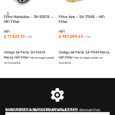
Filtro Hidráulico – SH 63574 –
Filtro Aire – SA 17549 – HiFi
HiFi Filter
Filter
HIFI
HIFI
$
71.822,10
$
451.289,63
+ IVA
+ IVA
AÑADIR AL CARRITO
AÑADIR AL CARRITO
Código de Parte: SH 63574
Código de Parte: SA 17549 Marca:
Marca: HiFi Filter
HiFi Filter
Foto: la imagen puede
Foto: la imagen puede ser
ser Ilustrativa.
Ilustrativa.
s
SUSCRIBITE A NUESTRO NEWSLETTER
Enterate de todas nuestras novedades y descuentos.