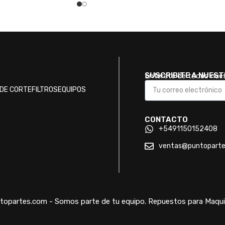
SUSCRIBITE A NUES
Enterate de todas nue
DE CORTE
FILTROS
EQUIPOS
CONTACTO
+5491150152408
ventas@puntopart
opartes.com - Somos parte de tu equipo. Repuestos para Maquin