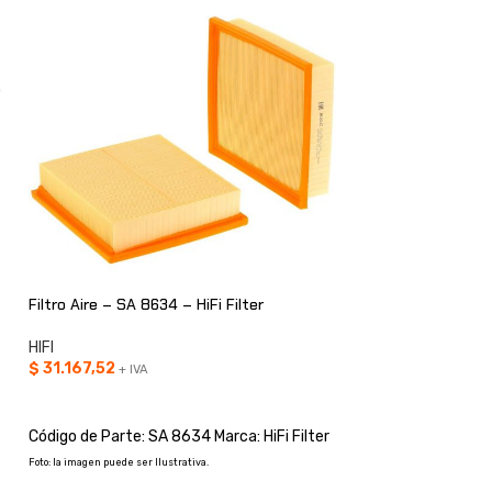
Filtro Aire – SA 8634 – HiFi Filter
Filtro Hidráulico –
HIFI
HIFI
$
31.167,52
$
102.008,20
+ IVA
+ IV
AÑADIR AL CARRITO
AÑADIR AL CARRI
Código de Parte: SA 8634 Marca: HiFi Filter
Código de Parte: S
Filter
Foto: la imagen puede ser Ilustrativa.
Foto: la imagen pue