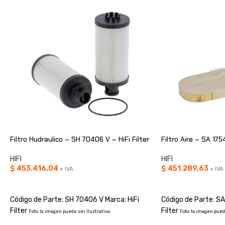
Filtro Hudraulico – SH 70406 V – HiFi Filter
Filtro Aire – SA 1754
HIFI
HIFI
$
453.416,04
$
451.289,63
+ IVA
+ IVA
AÑADIR AL CARRITO
AÑADIR AL CARRIT
Código de Parte: SH 70406 V Marca: HiFi
Código de Parte: SA
Filter
Filter
Foto: la imagen puede ser Ilustrativa.
Foto: la imagen pued