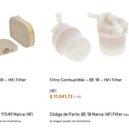
9 – HiFi Filter
Filtro Combustible – BE 18 – HiFi Filter
HIFI
$
11.241,72
+ IVA
O
AÑADIR AL CARRITO
 17549 Marca: HiFi
Código de Parte: BE 18 Marca: HiFi Filter
Foto:
e ser Ilustrativa.
la imagen puede ser Ilustrativa.