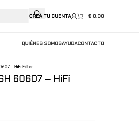
CREÁ TU CUENTA
$
0,00
QUIÉNES SOMOS
AYUDA
CONTACTO
0607 – HiFi Filter
 SH 60607 – HiFi