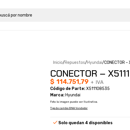
Inicio
Repuestos
Hyundai
CONECTOR – 
CONECTOR – X5111
$
114.751,79
+ IVA
Código de Parte:
X511108535
Marca:
Hyundai
Foto: la imagen puede ser Ilustrativa.
Tipo de cambio BNA Vendedor
Solo quedan 4 disponibles