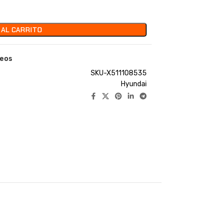
 AL CARRITO
seos
SKU-X511108535
Hyundai