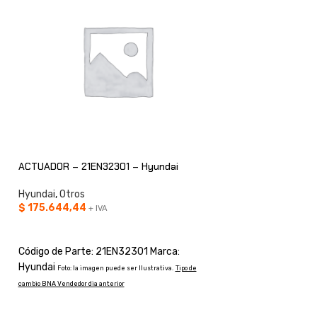
ACTUADOR – 21EN32301 – Hyundai
Hyundai
,
Otros
ENGRANAJE – ZTA
$
175.644,44
+ IVA
AÑADIR AL CARRITO
Hyundai
,
Otros
CONSULTAR
Código de Parte: 21EN32301 Marca:
Hyundai
Foto: la imagen puede ser Ilustrativa.
Tipo de
Código de Parte: 
cambio BNA Vendedor dia anterior
Hyundai
Foto: la imagen
cambio BNA Vendedor dia an