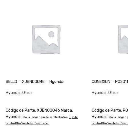
SELLO – XJBN00046 – Hyundai
CONEXION – P03011
Hyundai
,
Otros
Hyundai
,
Otros
CONSULTAR
CONSULTAR
Código de Parte: XJBN00046 Marca:
Código de Parte: P
Hyundai
Hyundai
Foto: la imagen puede ser Ilustrativa.
Tipo de
Foto: la imagen 
cambio BNA Vendedor dia anterior
cambio BNA Vendedor dia ant