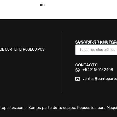
SUSCRIBITE A NUES
Enterate de todas nue
DE CORTE
FILTROS
EQUIPOS
CONTACTO
+5491150152408
ventas@puntopart
opartes.com - Somos parte de tu equipo. Repuestos para Maquin