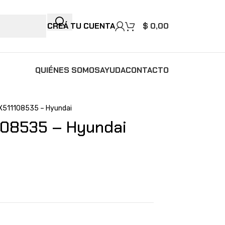
CREÁ TU CUENTA
$
0,00
QUIÉNES SOMOS
AYUDA
CONTACTO
X511108535 – Hyundai
08535 – Hyundai