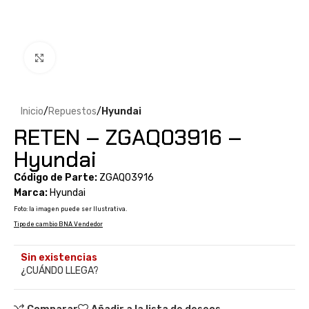
Clic para ampliar
Inicio
Repuestos
Hyundai
RETEN – ZGAQ03916 –
Hyundai
Código de Parte:
ZGAQ03916
Marca:
Hyundai
Foto: la imagen puede ser Ilustrativa.
Tipo de cambio BNA Vendedor
Sin existencias
¿CUÁNDO LLEGA?