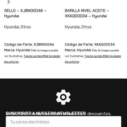
SELLO – XJBN00046 –
BARILLA NIVEL ACEITE –
Hyundai
XKAQ00034 – Hyundai
Hyundai
,
Otros
Hyundai
,
Otros
CONSULTAR
CONSULTAR
Código de Parte: XJBN00046
Código de Parte: XKAQ00034
Marca: Hyundai
Marca: Hyundai
Foto: la imagen puede
Foto: la imagen puede
ser Ilustrativa.
Tipo de cambio BNA Vendedor
ser Ilustrativa.
Tipo de cambio BNA Vendedor
s
dia anterior
dia anterior
d
SUSCRIBITE A NUESTRO NEWSLETTER
Enterate de todas nuestras novedades y descuentos.