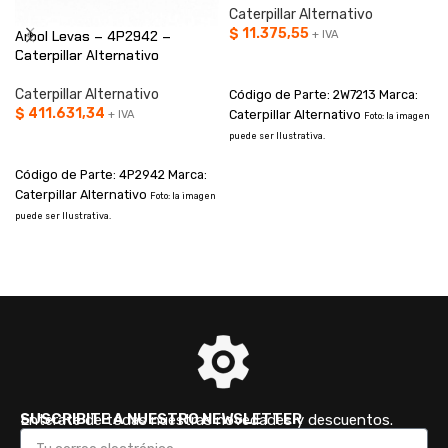
Caterpillar Alternativo
$
11.375,55
Arbol Levas – 4P2942 –
+ IVA
Caterpillar Alternativo
AÑADIR AL CARRITO
Caterpillar Alternativo
Código de Parte: 2W7213 Marca:
$
411.631,34
Caterpillar Alternativo
+ IVA
Foto: la imagen
puede ser Ilustrativa.
AÑADIR AL CARRITO
Código de Parte: 4P2942 Marca:
Caterpillar Alternativo
Foto: la imagen
puede ser Ilustrativa.
p
SUSCRIBITE A NUESTRO NEWSLETTER
Enterate de todas nuestras novedades y descuentos.