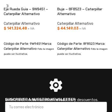
Eje Rueda Guia – 9W9451 –
Buje – 8F8523 – Caterpillar
Caterpillar Alternativo
Alternativo
Caterpillar Alternativo
Caterpillar Alternativo
$
141.324,48
$
44.149,03
+ IVA
+ IVA
AÑADIR AL CARRITO
AÑADIR AL CARRITO
Código de Parte: 9W9451 Marca:
Código de Parte: 8F8523 Marca:
Caterpillar Alternativo
Caterpillar Alternativo
Foto: la imagen
Foto: la imagen
puede ser Ilustrativa.
puede ser Ilustrativa.
p
SUSCRIBITE A NUESTRO NEWSLETTER
Enterate de todas nuestras novedades y descuentos.