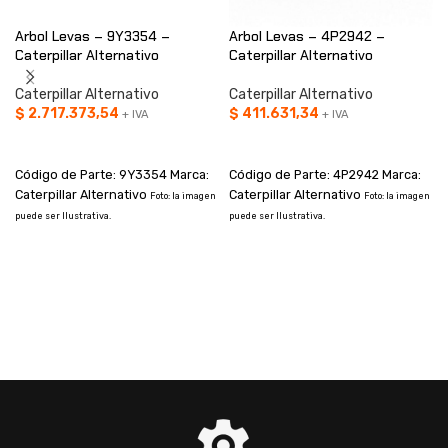
Arbol Levas – 9Y3354 –
Arbol Levas – 4P2942 –
Caterpillar Alternativo
Caterpillar Alternativo
Caterpillar Alternativo
Caterpillar Alternativo
$
2.717.373,54
$
411.631,34
+ IVA
+ IVA
AÑADIR AL CARRITO
AÑADIR AL CARRITO
Código de Parte: 9Y3354 Marca:
Código de Parte: 4P2942 Marca:
Caterpillar Alternativo
Caterpillar Alternativo
Foto: la imagen
Foto: la imagen
puede ser Ilustrativa.
puede ser Ilustrativa.
p