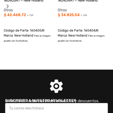
160405A1 – New Holland
160404A1 – New Holland
Otros
Otros
$
42.468,72
$
34.825,54
+ IVA
+ IVA
AÑADIR AL CARRITO
AÑADIR AL CARRITO
Código de Parte: 160405A1
Código de Parte: 160404A1
Marca: New Holland
Marca: New Holland
Foto: la imagen
Foto: la imagen
puede ser Ilustrativa.
puede ser Ilustrativa.
T
SUSCRIBITE A NUESTRO NEWSLETTER
Enterate de todas nuestras novedades y descuentos.