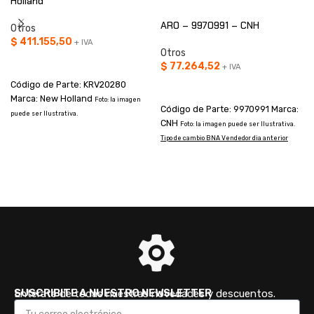
Holland
ARO – 9970991 – CNH
Otros
$
411.155,50
+ IVA
Otros
AÑADIR AL CARRITO
$
77.264,52
+ IVA
Código de Parte: KRV20280
AÑADIR AL CARRITO
Marca: New Holland
Foto: la imagen
Código de Parte: 9970991 Marca:
puede ser Ilustrativa.
CNH
Foto: la imagen puede ser Ilustrativa.
Tipo de cambio BNA Vendedor dia anterior
I
a
SUSCRIBITE A NUESTRO NEWSLETTER
Enterate de todas nuestras novedades y descuentos.