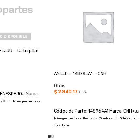
EJOU – Caterpillar
ANILLO – 148964A1 – CNH
O
Otros
$
2.840,17
+ IVA
SVNNESPEJOU Marca:
tivo
AÑADIR AL CARRITO
Foto: la imagen puede ser
Código de Parte: 148964A1 Marca: CNH
Foto:
la imagen puede ser Ilustrativa.
Tipo de cambio BNA Vendedor
dia anterior