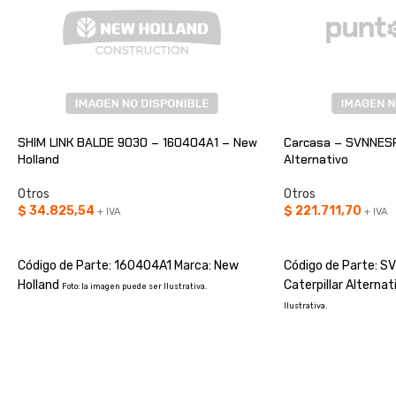
SHIM LINK BALDE 9030 – 160404A1 – New
Carcasa – SVNNESP
Holland
Alternativo
Otros
Otros
$
34.825,54
$
221.711,70
+ IVA
+ IVA
AÑADIR AL CARRITO
AÑADIR AL CARRIT
Código de Parte: 160404A1 Marca: New
Código de Parte: 
Holland
Caterpillar Alterna
Foto: la imagen puede ser Ilustrativa.
Ilustrativa.