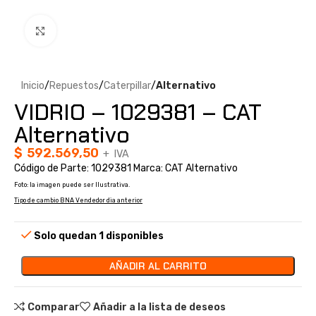
Clic para ampliar
Inicio
Repuestos
Caterpillar
Alternativo
VIDRIO – 1029381 – CAT
Alternativo
$
592.569,50
+ IVA
Código de Parte: 1029381 Marca: CAT Alternativo
Foto: la imagen puede ser Ilustrativa.
Tipo de cambio BNA Vendedor dia anterior
Solo quedan 1 disponibles
AÑADIR AL CARRITO
Comparar
Añadir a la lista de deseos