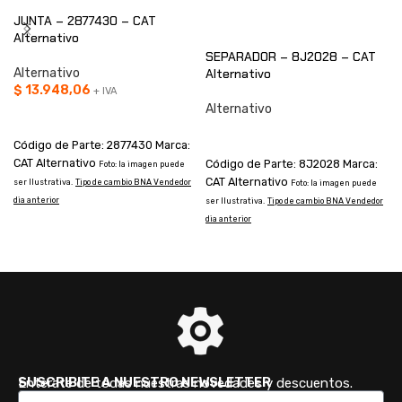
JUNTA – 2877430 – CAT
Alternativo
SEPARADOR – 8J2028 – CAT
Alternativo
Alternativo
$
13.948,06
+ IVA
Alternativo
AÑADIR AL CARRITO
CONSULTAR
Código de Parte: 2877430 Marca:
CAT Alternativo
Código de Parte: 8J2028 Marca:
Foto: la imagen puede
CAT Alternativo
ser Ilustrativa.
Tipo de cambio BNA Vendedor
Foto: la imagen puede
dia anterior
ser Ilustrativa.
Tipo de cambio BNA Vendedor
s
dia anterior
d
SUSCRIBITE A NUESTRO NEWSLETTER
Enterate de todas nuestras novedades y descuentos.