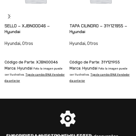
SELLO – XJBN00046 –
TAPA CILINDRO – 31Y121955 –
Hyundai
Hyundai
Hyundai
,
Otros
Hyundai
,
Otros
CONSULTAR
CONSULTAR
Código de Parte: XJBN00046
Código de Parte: 31Y121955
Marca: Hyundai
Marca: Hyundai
s
Foto: la imagen puede
Foto: la imagen puede
d
ser Ilustrativa.
Tipo de cambio BNA Vendedor
ser Ilustrativa.
Tipo de cambio BNA Vendedor
dia anterior
dia anterior