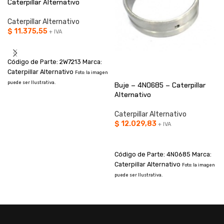
Caterpillar Alternativo
Caterpillar Alternativo
$
11.375,55
+ IVA
AÑADIR AL CARRITO
Código de Parte: 2W7213 Marca:
Caterpillar Alternativo
Foto: la imagen
puede ser Ilustrativa.
Buje – 4N0685 – Caterpillar
Alternativo
Caterpillar Alternativo
$
12.029,83
p
+ IVA
AÑADIR AL CARRITO
Código de Parte: 4N0685 Marca:
Caterpillar Alternativo
Foto: la imagen
puede ser Ilustrativa.