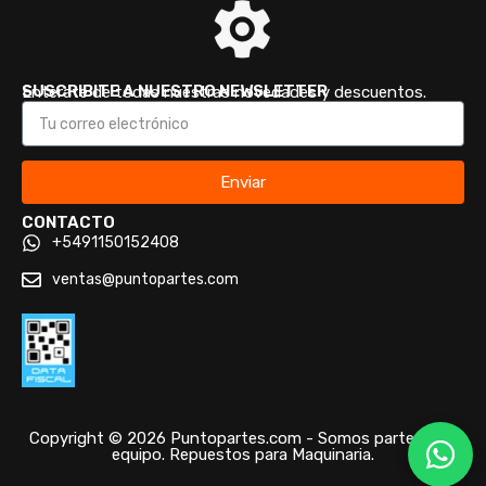
SUSCRIBITE A NUESTRO NEWSLETTER
Enterate de todas nuestras novedades y descuentos.
Enviar
CONTACTO
+5491150152408
ventas@puntopartes.com
Copyright © 2026 Puntopartes.com - Somos parte de tu
equipo. Repuestos para Maquinaria.