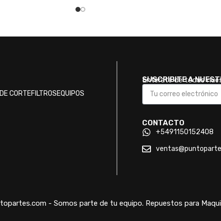
SUSCRIBITE A NUES
Enterate de todas nue
DE CORTE
FILTROS
EQUIPOS
CONTACTO
+5491150152408
ventas@puntopart
opartes.com - Somos parte de tu equipo. Repuestos para Maquin