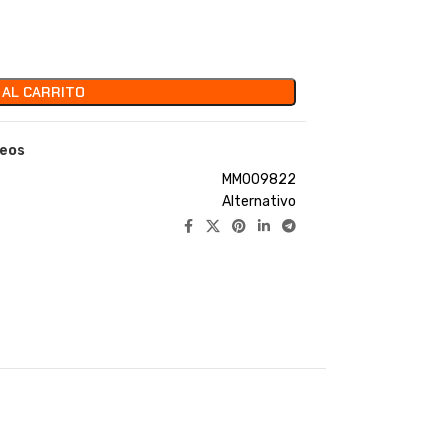
 AL CARRITO
seos
MM009822
Alternativo