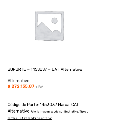
SOPORTE – 1453037 – CAT Alternativo
Alternativo
CAÑO – 1427764 – 
$
272.135,87
+ IVA
AÑADIR AL CARRITO
Alternativo
CONSULTAR
Código de Parte: 1453037 Marca: CAT
Alternativo
Foto: la imagen puede ser Ilustrativa.
Tipo de
Código de Parte: 
cambio BNA Vendedor dia anterior
Alternativo
Foto: la i
cambio BNA Vendedor dia an