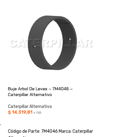
Buje Arbol De Levas – 7M4046 –
Engranaje – 7W407
Caterpillar Alternativo
Alternativo
Caterpillar Alternativo
Caterpillar Alterna
$
14.319,81
$
336.225,57
+ IVA
+ IV
AÑADIR AL CARRITO
AÑADIR AL CARRI
r
Código de Parte: 7M4046 Marca: Caterpillar
Código de Parte: 7