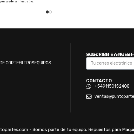
agen puede ser Ilustrativa.
SUSCRIBITE A NUES
Enterate de todas nue
DE CORTE
FILTROS
EQUIPOS
CONTACTO
+5491150152408
ventas@puntopart
opartes.com - Somos parte de tu equipo. Repuestos para Maquin