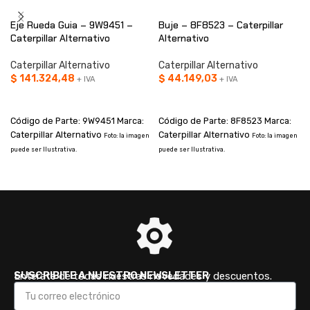
Eje Rueda Guia – 9W9451 –
Buje – 8F8523 – Caterpillar
Caterpillar Alternativo
Alternativo
Caterpillar Alternativo
Caterpillar Alternativo
$
141.324,48
$
44.149,03
+ IVA
+ IVA
AÑADIR AL CARRITO
AÑADIR AL CARRITO
Código de Parte: 9W9451 Marca:
Código de Parte: 8F8523 Marca:
Caterpillar Alternativo
Caterpillar Alternativo
Foto: la imagen
Foto: la imagen
puede ser Ilustrativa.
puede ser Ilustrativa.
p
SUSCRIBITE A NUESTRO NEWSLETTER
Enterate de todas nuestras novedades y descuentos.