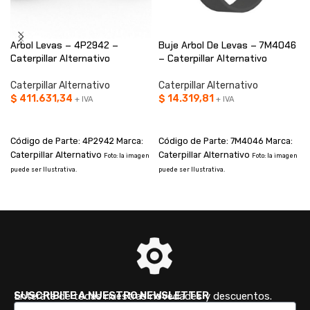
Arbol Levas – 4P2942 –
Buje Arbol De Levas – 7M4046
Caterpillar Alternativo
– Caterpillar Alternativo
Caterpillar Alternativo
Caterpillar Alternativo
$
411.631,34
$
14.319,81
+ IVA
+ IVA
AÑADIR AL CARRITO
AÑADIR AL CARRITO
Código de Parte: 4P2942 Marca:
Código de Parte: 7M4046 Marca:
Caterpillar Alternativo
Caterpillar Alternativo
Foto: la imagen
Foto: la imagen
puede ser Ilustrativa.
puede ser Ilustrativa.
p
SUSCRIBITE A NUESTRO NEWSLETTER
Enterate de todas nuestras novedades y descuentos.