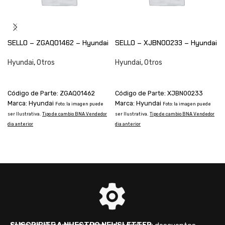
SELLO – ZGAQ01462 – Hyundai
SELLO – XJBN00233 – Hyundai
Hyundai
,
Otros
Hyundai
,
Otros
CONSULTAR
CONSULTAR
Código de Parte: ZGAQ01462
Código de Parte: XJBN00233
Marca: Hyundai
Marca: Hyundai
Foto: la imagen puede
Foto: la imagen puede
ser Ilustrativa.
Tipo de cambio BNA Vendedor
ser Ilustrativa.
Tipo de cambio BNA Vendedor
s
dia anterior
dia anterior
d