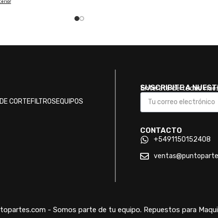
erior
SUSCRIBITE A NUES
Enterate de todas nue
DE CORTE
FILTROS
EQUIPOS
CONTACTO
+5491150152408
ventas@puntopart
opartes.com - Somos parte de tu equipo. Repuestos para Maquin