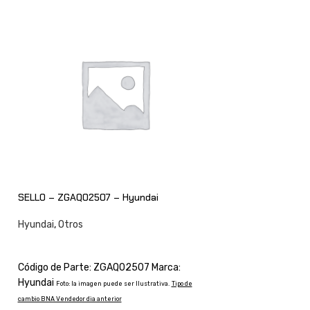
SELLO – ZGAQ02507 – Hyundai
SELLO – ZTAM002
Hyundai
,
Otros
Hyundai
,
Otros
CONSULTAR
CONSULTAR
Código de Parte: ZGAQ02507 Marca:
Código de Parte: 
Hyundai
Hyundai
Foto: la imagen puede ser Ilustrativa.
Tipo de
Foto: la imagen
cambio BNA Vendedor dia anterior
cambio BNA Vendedor dia an