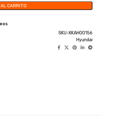
 AL CARRITO
seos
SKU-XKAH00156
Hyundai