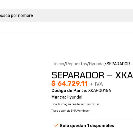
Inicio
Repuestos
Hyundai
SEPARADOR –
SEPARADOR – XKA
$
64.729,11
+ IVA
Código de Parte:
XKAH00156
Marca:
Hyundai
Foto: la imagen puede ser Ilustrativa.
Tipo de cambio BNA Vendedor
Solo quedan 1 disponibles