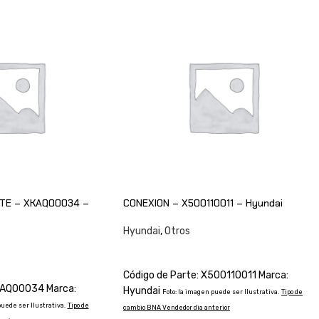
ITE – XKAQ00034 –
CONEXION – X500110011 – Hyundai
Hyundai
,
Otros
CONSULTAR
Código de Parte: X500110011 Marca:
XKAQ00034 Marca:
Hyundai
Foto: la imagen puede ser Ilustrativa.
Tipo de
puede ser Ilustrativa.
Tipo de
cambio BNA Vendedor dia anterior