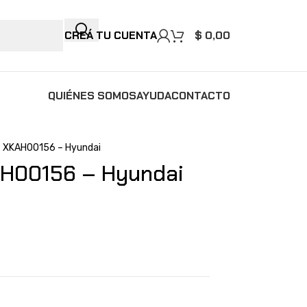
CREÁ TU CUENTA
$
0,00
QUIÉNES SOMOS
AYUDA
CONTACTO
 XKAH00156 – Hyundai
H00156 – Hyundai