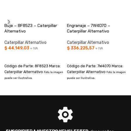
Buje – 8F8523 – Caterpillar
Engranaje – 7W4070 –
Alternativo
Caterpillar Alternativo
Caterpillar Alternativo
Caterpillar Alternativo
$
44.149,03
$
336.225,57
+ IVA
+ IVA
AÑADIR AL CARRITO
AÑADIR AL CARRITO
Código de Parte: 8F8523 Marca:
Código de Parte: 7W4070 Marca:
Caterpillar Alternativo
Caterpillar Alternativo
Foto: la imagen
Foto: la imagen
puede ser Ilustrativa.
puede ser Ilustrativa.
p