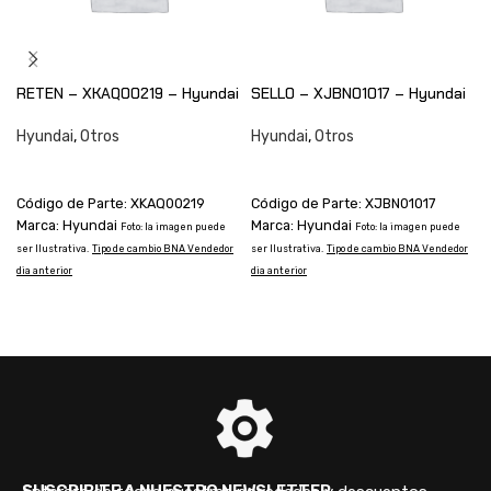
RETEN – XKAQ00219 – Hyundai
SELLO – XJBN01017 – Hyundai
Hyundai
,
Otros
Hyundai
,
Otros
CONSULTAR
CONSULTAR
Código de Parte: XKAQ00219
Código de Parte: XJBN01017
Marca: Hyundai
Marca: Hyundai
Foto: la imagen puede
Foto: la imagen puede
ser Ilustrativa.
Tipo de cambio BNA Vendedor
ser Ilustrativa.
Tipo de cambio BNA Vendedor
s
dia anterior
dia anterior
d