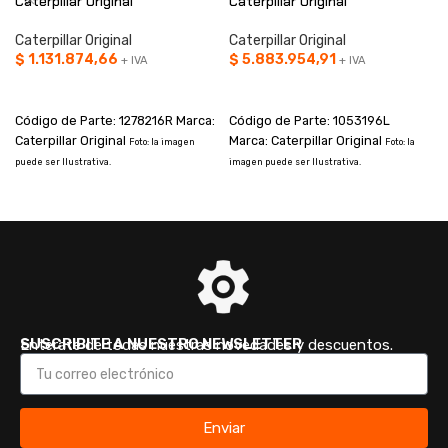
Caterpillar Original
Caterpillar Original
Caterpillar Original
Caterpillar Original
$
1.131.874,66
$
5.883.954,91
+ IVA
+ IVA
AÑADIR AL CARRITO
AÑADIR AL CARRITO
Código de Parte: 1278216R Marca:
Código de Parte: 1053196L
Caterpillar Original
Marca: Caterpillar Original
Foto: la imagen
Foto: la
puede ser Ilustrativa.
imagen puede ser Ilustrativa.
i
SUSCRIBITE A NUESTRO NEWSLETTER
Enterate de todas nuestras novedades y descuentos.
Enviar