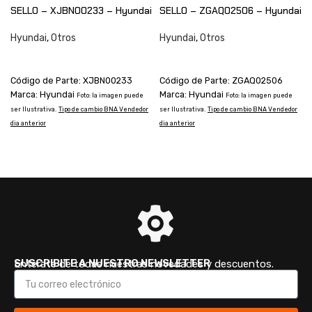
SELLO – XJBN00233 – Hyundai
SELLO – ZGAQ02506 – Hyundai
Hyundai
,
Otros
Hyundai
,
Otros
CONSULTAR
CONSULTAR
Código de Parte: XJBN00233
Código de Parte: ZGAQ02506
Marca: Hyundai
Marca: Hyundai
Foto: la imagen puede
Foto: la imagen puede
ser Ilustrativa.
Tipo de cambio BNA Vendedor
ser Ilustrativa.
Tipo de cambio BNA Vendedor
s
dia anterior
dia anterior
d
SUSCRIBITE A NUESTRO NEWSLETTER
Enterate de todas nuestras novedades y descuentos.