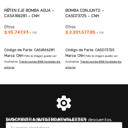
RETEN EJE BOMBA AGUA –
BOMBA CONJUNTO –
CASA166281 – CNH
CASD73725 – CNH
Otros
Otros
$
95.747,93
$
2.201.577,85
+ IVA
+ IVA
AÑADIR AL CARRITO
AÑADIR AL CARRITO
Código de Parte: CASA166281
Código de Parte: CASD73725
Marca: CNH
Marca: CNH
Foto: la imagen puede ser
Foto: la imagen puede ser
T
Ilustrativa.
Tipo de cambio BNA Vendedor dia
Ilustrativa.
Tipo de cambio BNA Vendedor dia
anterior
anterior
SUSCRIBITE A NUESTRO NEWSLETTER
Enterate de todas nuestras novedades y descuentos.