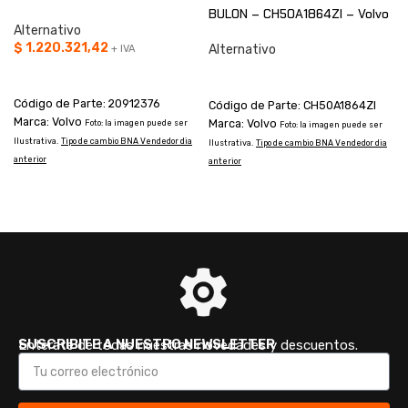
BULON – CH50A1864ZI – Volvo
Alternativo
$
1.220.321,42
Alternativo
+ IVA
AÑADIR AL CARRITO
CONSULTAR
Código de Parte: 20912376
Código de Parte: CH50A1864ZI
Marca: Volvo
Marca: Volvo
Foto: la imagen puede ser
Foto: la imagen puede ser
Ilustrativa.
Tipo de cambio BNA Vendedor dia
Ilustrativa.
Tipo de cambio BNA Vendedor dia
I
anterior
anterior
a
SUSCRIBITE A NUESTRO NEWSLETTER
Enterate de todas nuestras novedades y descuentos.