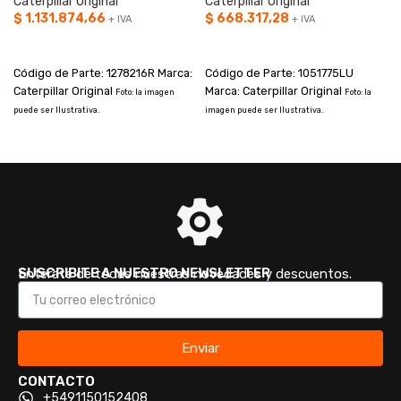
Caterpillar Original
Caterpillar Original
$
1.131.874,66
$
668.317,28
+ IVA
+ IVA
AÑADIR AL CARRITO
AÑADIR AL CARRITO
Código de Parte: 1278216R Marca:
Código de Parte: 1051775LU
Caterpillar Original
Marca: Caterpillar Original
Foto: la imagen
Foto: la
puede ser Ilustrativa.
imagen puede ser Ilustrativa.
i
SUSCRIBITE A NUESTRO NEWSLETTER
Enterate de todas nuestras novedades y descuentos.
Enviar
CONTACTO
+5491150152408