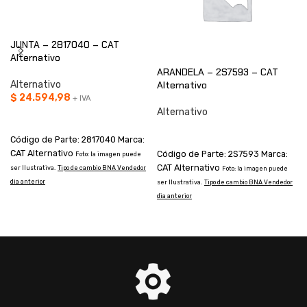
JUNTA – 2817040 – CAT
Alternativo
ARANDELA – 2S7593 – CAT
Alternativo
Alternativo
$
24.594,98
+ IVA
Alternativo
AÑADIR AL CARRITO
CONSULTAR
Código de Parte: 2817040 Marca:
CAT Alternativo
Código de Parte: 2S7593 Marca:
Foto: la imagen puede
CAT Alternativo
ser Ilustrativa.
Tipo de cambio BNA Vendedor
s
Foto: la imagen puede
dia anterior
d
ser Ilustrativa.
Tipo de cambio BNA Vendedor
dia anterior