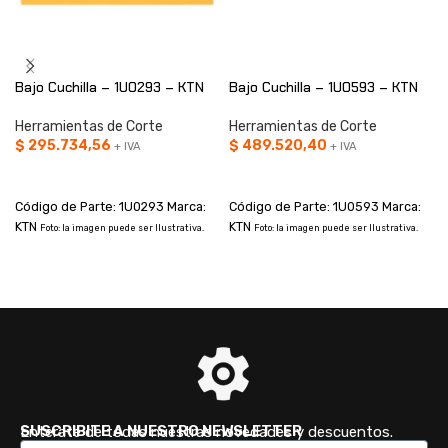
Bajo Cuchilla – 1U0293 – KTN
Bajo Cuchilla – 1U0593 – KTN
Herramientas de Corte
Herramientas de Corte
$
295.734,56
$
489.520,40
+ IVA
+ IVA
AÑADIR AL CARRITO
AÑADIR AL CARRITO
Código de Parte: 1U0293 Marca:
Código de Parte: 1U0593 Marca:
KTN
KTN
Foto: la imagen puede ser Ilustrativa.
Foto: la imagen puede ser Ilustrativa.
SUSCRIBITE A NUESTRO NEWSLETTER
Enterate de todas nuestras novedades y descuentos.