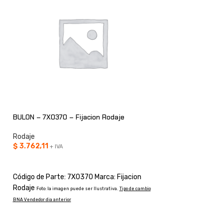
BULON RUEDA MOTR
BULON – 7X0370 – Fijacion Rodaje
Rodaje
Rodaje
Rodaje
$
3.762,11
+ IVA
CONSULTAR
AÑADIR AL CARRITO
Código de Parte: 1
Código de Parte: 7X0370 Marca: Fijacion
Rodaje
Rodaje
Foto: la imagen p
Foto: la imagen puede ser Ilustrativa.
Tipo de cambio
BNA Vendedor dia anterior
BNA Vendedor dia anterior