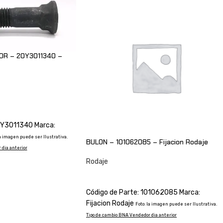
OR – 20Y3011340 –
O
0Y3011340 Marca:
la imagen puede ser Ilustrativa.
BULON – 101062085 – Fijacion Rodaje
dia anterior
Rodaje
CONSULTAR
Código de Parte: 101062085 Marca:
Fijacion Rodaje
Foto: la imagen puede ser Ilustrativa.
Tipo de cambio BNA Vendedor dia anterior