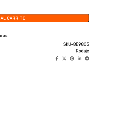
 AL CARRITO
seos
SKU-8E9805
Rodaje