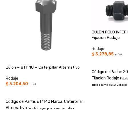
BULON ROLO INFERI
Fijacion Rodaje
Rodaje
$
5.278,85
+ IVA
AÑADIR AL CARRIT
Bulon – 6T1140 – Caterpillar Alternativo
Código de Parte: 2
Fijacion Rodaje
Rodaje
Foto: 
$
5.204,50
+ IVA
Tipo de cambio BNA Vendedor 
AÑADIR AL CARRITO
Código de Parte: 6T1140 Marca: Caterpillar
Alternativo
Foto: la imagen puede ser Ilustrativa.