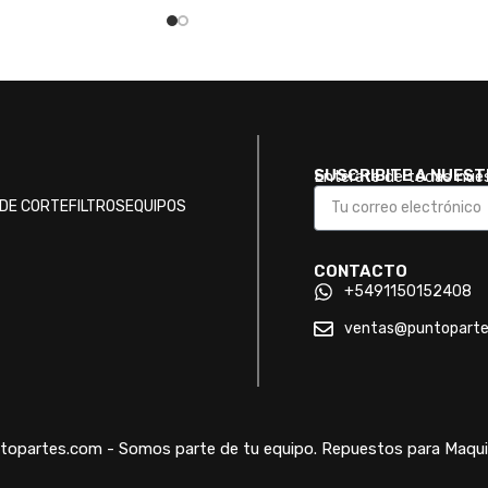
SUSCRIBITE A NUES
Enterate de todas nue
DE CORTE
FILTROS
EQUIPOS
CONTACTO
+5491150152408
ventas@puntopart
opartes.com - Somos parte de tu equipo. Repuestos para Maquin