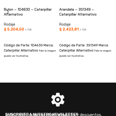
Bulon – 1D4630 – Caterpillar
Arandela – 3S1349 –
Alternativo
Caterpillar Alternativo
Rodaje
Rodaje
$
5.204,50
$
2.423,81
+ IVA
+ IVA
AÑADIR AL CARRITO
AÑADIR AL CARRITO
Código de Parte: 1D4630 Marca:
Código de Parte: 3S1349 Marca:
Caterpillar Alternativo
Caterpillar Alternativo
Foto: la imagen
Foto: la imagen
puede ser Ilustrativa.
puede ser Ilustrativa.
s
d
SUSCRIBITE A NUESTRO NEWSLETTER
Enterate de todas nuestras novedades y descuentos.