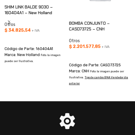
SHIM LINK BALDE 9030 –
160404A1 – New Holland
BOMBA CONJUNTO –
Otros
CASD73725 – CNH
$
34.825,54
+ IVA
AÑADIR AL CARRITO
Otros
$
2.201.577,85
+ IVA
Código de Parte: 160404A1
Marca: New Holland
AÑADIR AL CARRITO
Foto: la imagen
puede ser Ilustrativa.
Código de Parte: CASD73725
Marca: CNH
Foto: la imagen puede ser
Ilustrativa.
Tipo de cambio BNA Vendedor dia
I
anterior
a