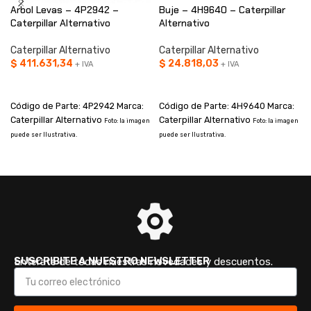
Arbol Levas – 4P2942 –
Buje – 4H9640 – Caterpillar
Caterpillar Alternativo
Alternativo
Caterpillar Alternativo
Caterpillar Alternativo
$
411.631,34
$
24.818,03
+ IVA
+ IVA
AÑADIR AL CARRITO
AÑADIR AL CARRITO
Código de Parte: 4P2942 Marca:
Código de Parte: 4H9640 Marca:
Caterpillar Alternativo
Caterpillar Alternativo
Foto: la imagen
Foto: la imagen
puede ser Ilustrativa.
puede ser Ilustrativa.
p
SUSCRIBITE A NUESTRO NEWSLETTER
Enterate de todas nuestras novedades y descuentos.